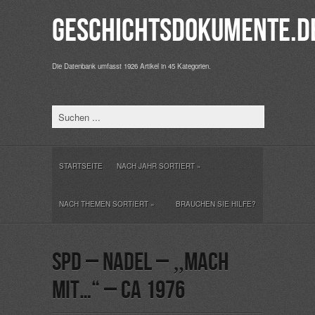
Geschichtsdokumente.d
Die Datenbank umfasst 1926 Artikel in 45 Kategorien.
STARTSEITE
NACH JAHR SORTIERT
»
NACH THEMEN SORTIERT
»
BRAUCHEN SIE HILFE?
SPD – Nadel – „Mach
mit…“ – ca 1976