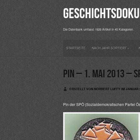
Geschichtsdoku
Die Datenbank umfasst 1926 Artikel in 45 Kategorien.
STARTSEITE
NACH JAHR SORTIERT
»
Pin – 1. Mai 2013 – S
ERSTELLT VON NORBERT LUFFY IM JANUAR 2
Pin der SPÖ (Sozialdemokratischen Partei Ös