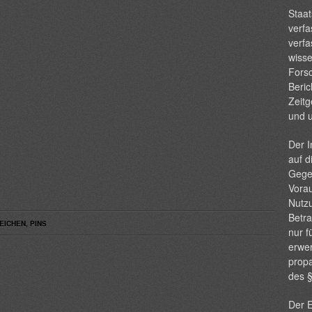
Staat
verfa
verfa
wisse
Forsc
Beric
Zeitg
und 
Der I
auf d
Gege
Vorau
Nutzu
Betra
EICHEN
,
PINS
nur f
erwer
propa
des 
Der E