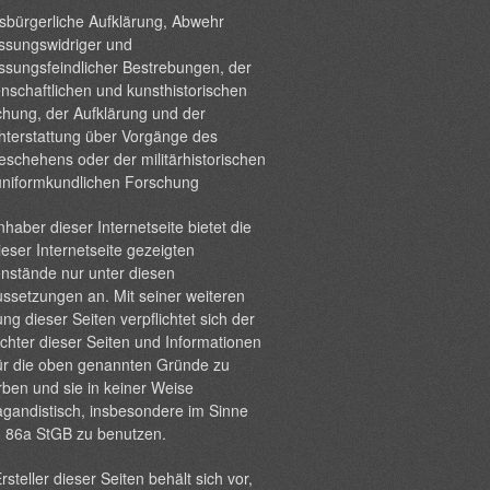
sbürgerliche Aufklärung, Abwehr
ssungswidriger und
ssungsfeindlicher Bestrebungen, der
nschaftlichen und kunsthistorischen
hung, der Aufklärung und der
hterstattung über Vorgänge des
eschehens oder der militärhistorischen
uniformkundlichen Forschung
nhaber dieser Internetseite bietet die
ieser Internetseite gezeigten
nstände nur unter diesen
ssetzungen an. Mit seiner weiteren
ng dieser Seiten verpflichtet sich der
chter dieser Seiten und Informationen
ür die oben genannten Gründe zu
ben und sie in keiner Weise
gandistisch, insbesondere im Sinne
§ 86a StGB zu benutzen.
rsteller dieser Seiten behält sich vor,