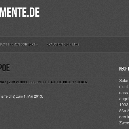
mente.de
NACH THEMEN SORTIERT
»
BRAUCHEN SIE HILFE?
POE
Recht
Solan
020 | ZUM VERGROESSERN BITTE AUF DIE BILDER KLICKEN.
nicht
dass 
terreichs) zum 1. Mai 2013.
ange
1933 
86a S
den i
Zwec