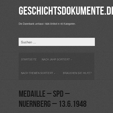
Geschichtsdokumente.d
Die Datenbank umfasst 1926 Artikel in 45 Kategorien.
STARTSEITE
NACH JAHR SORTIERT
»
NACH THEMEN SORTIERT
»
BRAUCHEN SIE HILFE?
Medaille – SPD –
Nuernberg – 13.6.1948