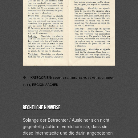
KATEGORIEN:
1800-1862
,
1863-1879
,
1879-1890
,
1890-
1914
,
REGION AACHEN
Rechtliche Hinweise
Solange der Betrachter / Ausleiher sich nicht
gegenteilig äußern, versichern sie, dass sie
diese Internetseite und die darin angebotenen