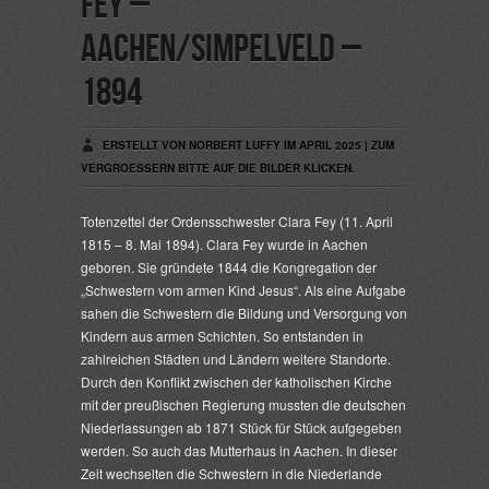
Fey –
Aachen/Simpelveld –
1894
ERSTELLT VON NORBERT LUFFY IM APRIL 2025 | ZUM
VERGROESSERN BITTE AUF DIE BILDER KLICKEN.
Totenzettel der Ordensschwester Clara Fey (11. April
1815 – 8. Mai 1894). Clara Fey wurde in Aachen
geboren. Sie gründete 1844 die Kongregation der
„Schwestern vom armen Kind Jesus“. Als eine Aufgabe
sahen die Schwestern die Bildung und Versorgung von
Kindern aus armen Schichten. So entstanden in
zahlreichen Städten und Ländern weitere Standorte.
Durch den Konflikt zwischen der katholischen Kirche
mit der preußischen Regierung mussten die deutschen
Niederlassungen ab 1871 Stück für Stück aufgegeben
werden. So auch das Mutterhaus in Aachen. In dieser
Zeit wechselten die Schwestern in die Niederlande