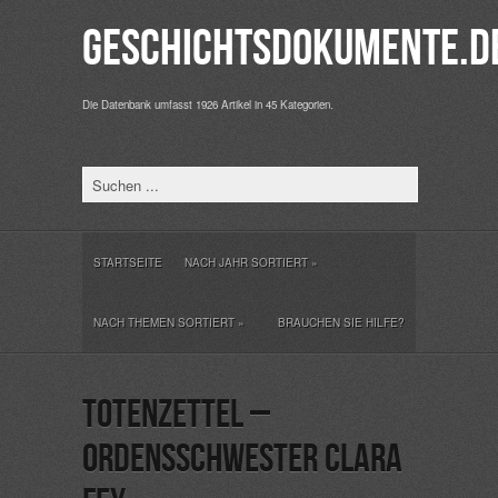
Geschichtsdokumente.d
Die Datenbank umfasst 1926 Artikel in 45 Kategorien.
STARTSEITE
NACH JAHR SORTIERT
»
NACH THEMEN SORTIERT
»
BRAUCHEN SIE HILFE?
Totenzettel –
Ordensschwester Clara