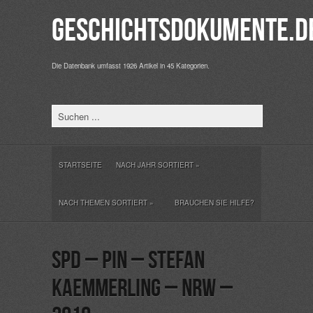
Geschichtsdokumente.d
Die Datenbank umfasst 1926 Artikel in 45 Kategorien.
STARTSEITE
NACH JAHR SORTIERT
»
NACH THEMEN SORTIERT
»
BRAUCHEN SIE HILFE?
SPD – Pin – Stefan
Kaemmerling – NRW –