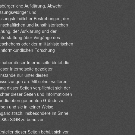
sbürgerliche Aufklärung, Abwehr
ssungswidriger und
ssungsfeindlicher Bestrebungen, der
nschaftlichen und kunsthistorischen
hung, der Aufklärung und der
hterstattung über Vorgänge des
eschehens oder der militärhistorischen
uniformkundlichen Forschung
nhaber dieser Internetseite bietet die
ieser Internetseite gezeigten
nstände nur unter diesen
ssetzungen an. Mit seiner weiteren
ng dieser Seiten verpflichtet sich der
chter dieser Seiten und Informationen
ür die oben genannten Gründe zu
ben und sie in keiner Weise
gandistisch, insbesondere im Sinne
§ 86a StGB zu benutzen.
rsteller dieser Seiten behält sich vor,