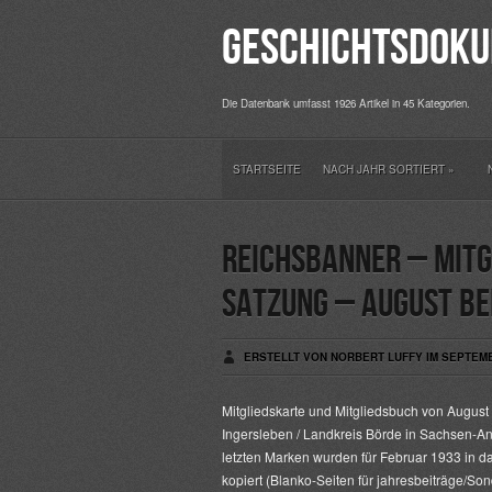
Geschichtsdoku
Die Datenbank umfasst 1926 Artikel in 45 Kategorien.
STARTSEITE
NACH JAHR SORTIERT
»
Reichsbanner – Mitg
Satzung – August Be
ERSTELLT VON NORBERT LUFFY IM SEPTEMB
Mitgliedskarte und Mitgliedsbuch von August
Ingersleben / Landkreis Börde in Sachsen-An
letzten Marken wurden für Februar 1933 in d
kopiert (Blanko-Seiten für jahresbeiträge/S