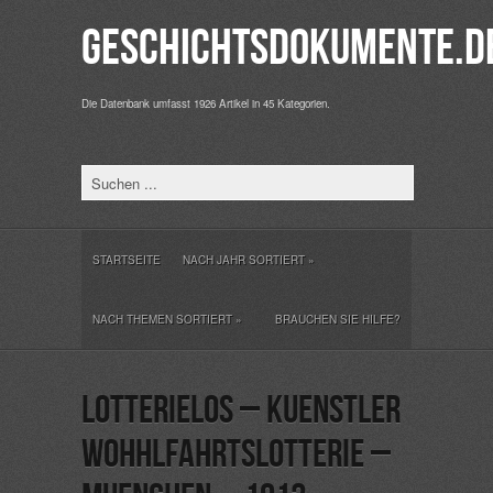
Geschichtsdokumente.d
Die Datenbank umfasst 1926 Artikel in 45 Kategorien.
STARTSEITE
NACH JAHR SORTIERT
»
NACH THEMEN SORTIERT
»
BRAUCHEN SIE HILFE?
Lotterielos – Kuenstler
Wohhlfahrtslotterie –