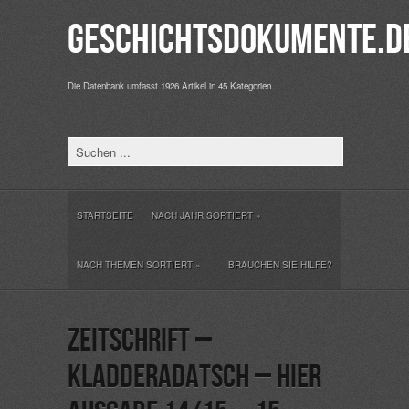
Geschichtsdokumente.d
Die Datenbank umfasst 1926 Artikel in 45 Kategorien.
STARTSEITE
NACH JAHR SORTIERT
»
NACH THEMEN SORTIERT
»
BRAUCHEN SIE HILFE?
Zeitschrift –
Kladderadatsch – hier