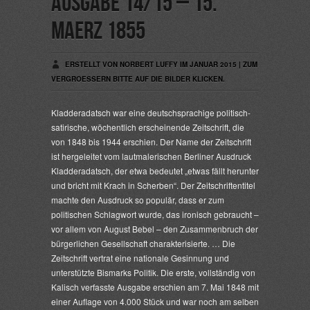
Ausgabe 14/15 – 15.
Maerz 1855
ERSTELLT VON NORBERT LUFFY IM JANUAR 2015 | ZUM
VERGROESSERN BITTE AUF DIE BILDER KLICKEN.
Kladderadatsch
war eine deutschsprachige politisch-
satirische, wöchentlich erscheinende Zeitschrift, die
von 1848 bis 1944 erschien. Der Name der Zeitschrift
ist hergeleitet vom lautmalerischen Berliner Ausdruck
Kladderadatsch
, der etwa bedeutet „etwas fällt herunter
und bricht mit Krach in Scherben“. Der Zeitschriftentitel
machte den Ausdruck so populär, dass er zum
politischen Schlagwort wurde, das ironisch gebraucht –
vor allem von August Bebel – den Zusammenbruch der
bürgerlichen Gesellschaft charakterisierte. … Die
Zeitschrift vertrat eine nationale Gesinnung und
unterstützte Bismarks Politik. Die erste, vollständig von
Kalisch verfasste Ausgabe erschien am 7. Mai 1848 mit
einer Auflage von 4.000 Stück und war noch am selben