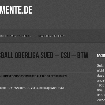
mente.de
NACH THEMEN SORTIERT
»
BRAUCHEN SIE HILFE?
ball Oberliga Sued – CSU – BTW
Recht
Solan
nicht
dass 
9 | ZUM VERGROESSERN BITTE AUF DIE BILDER KLICKEN.
ange
1933 
lserie 1961/62) der CSU zur Bundestagswahl 1961.
86a S
den i
Zwec