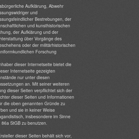
sbürgerliche Aufklärung, Abwehr
ssungswidriger und
ssungsfeindlicher Bestrebungen, der
nschaftlichen und kunsthistorischen
hung, der Aufklärung und der
hterstattung über Vorgänge des
eschehens oder der militärhistorischen
uniformkundlichen Forschung
nhaber dieser Internetseite bietet die
ieser Internetseite gezeigten
nstände nur unter diesen
ssetzungen an. Mit seiner weiteren
ng dieser Seiten verpflichtet sich der
chter dieser Seiten und Informationen
ür die oben genannten Gründe zu
ben und sie in keiner Weise
gandistisch, insbesondere im Sinne
§ 86a StGB zu benutzen.
rsteller dieser Seiten behält sich vor,