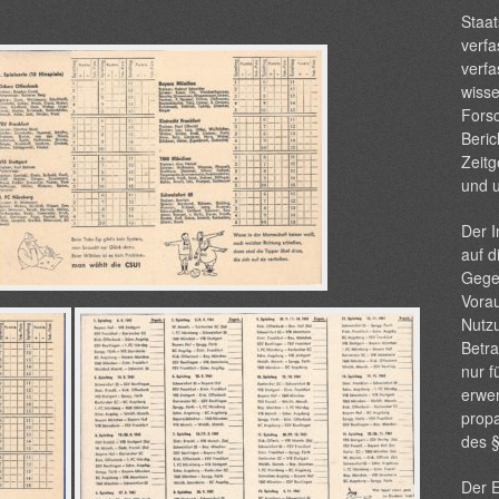
Staat
verfa
verfa
wisse
Forsc
Beric
Zeitg
und 
Der I
auf d
Gege
Vorau
Nutzu
Betra
nur f
erwer
propa
des 
Der E