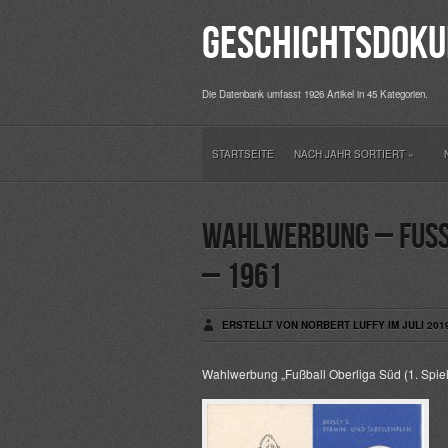
Geschichtsdoku
Die Datenbank umfasst 1926 Artikel in 45 Kategorien.
STARTSEITE
NACH JAHR SORTIERT
»
Wahlwerbung – Fuss
– 1961
ERSTELLT VON NORBERT LUFFY IM JULI 201
Wahlwerbung „Fußball Oberliga Süd (1. Spie