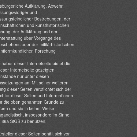
sbürgerliche Aufklärung, Abwehr
ssungswidriger und
ssungsfeindlicher Bestrebungen, der
nschaftlichen und kunsthistorischen
hung, der Aufklärung und der
hterstattung über Vorgänge des
eschehens oder der militärhistorischen
uniformkundlichen Forschung
nhaber dieser Internetseite bietet die
ieser Internetseite gezeigten
nstände nur unter diesen
ssetzungen an. Mit seiner weiteren
ng dieser Seiten verpflichtet sich der
chter dieser Seiten und Informationen
ür die oben genannten Gründe zu
ben und sie in keiner Weise
gandistisch, insbesondere im Sinne
§ 86a StGB zu benutzen.
rsteller dieser Seiten behält sich vor,