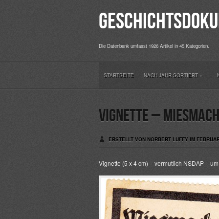
Geschichtsdoku
Die Datenbank umfasst 1926 Artikel in 45 Kategorien.
STARTSEITE
NACH JAHR SORTIERT
»
Vignette – Miesmach
ERSTELLT VON NORBERT LUFFY IM FEBRUAR 
Vignette (5 x 4 cm) – vermutlich NSDAP – u