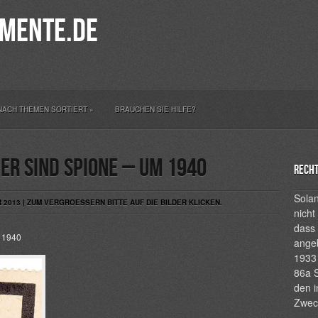
mente.de
NACH THEMEN SORTIERT
»
BRAUCHEN SIE HILFE?
er sind Spione – um 1940
Recht
Solan
2013 | ZUM VERGROESSERN BITTE AUF DIE BILDER KLICKEN.
nicht
dass 
m 1940
ange
1933 
86a S
den i
Zwec