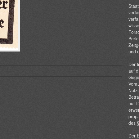
Staat
verfa
verfa
wisse
Forsc
Beric
Zeitg
und 
Der I
auf d
Gege
Vorau
Nutzu
Betra
nur f
erwer
propa
des 
Der E