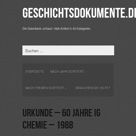
Geschichtsdokumente.d
Die Datenbank umfasst 1926 Artikel in 45 Kategorien.
STARTSEITE
NACH JAHR SORTIERT
»
NACH THEMEN SORTIERT
»
BRAUCHEN SIE HILFE?
Urkunde – 60 Jahre IG
Chemie – 1988