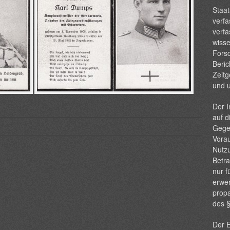
Staat
verfa
verfa
wisse
Forsc
Beric
Zeitg
und 
Der I
auf d
Gege
Vorau
Nutzu
Betra
nur f
erwer
propa
des 
Der E