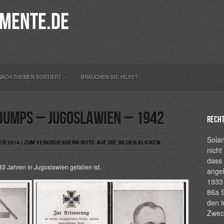
mente.de
NACH THEMEN SORTIERT
»
BRAUCHEN SIE HILFE?
Dumps – Jugoslawien – 1942
Recht
Solan
R 2014 | ZUM VERGROESSERN BITTE AUF DIE BILDER KLICKEN.
nicht
dass 
33 Jahren in Jugoslawien gefallen ist.
ange
1933 
86a S
den i
Zwec