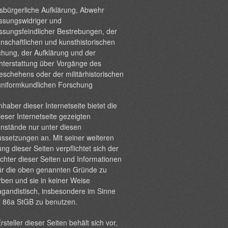
sbürgerliche Aufklärung, Abwehr
ssungswidriger und
ssungsfeindlicher Bestrebungen, der
nschaftlichen und kunsthistorischen
hung, der Aufklärung und der
hterstattung über Vorgänge des
eschehens oder der militärhistorischen
uniformkundlichen Forschung
nhaber dieser Internetseite bietet die
ieser Internetseite gezeigten
nstände nur unter diesen
ssetzungen an. Mit seiner weiteren
ng dieser Seiten verpflichtet sich der
chter dieser Seiten und Informationen
ür die oben genannten Gründe zu
ben und sie in keiner Weise
gandistisch, insbesondere im Sinne
§ 86a StGB zu benutzen.
rsteller dieser Seiten behält sich vor,