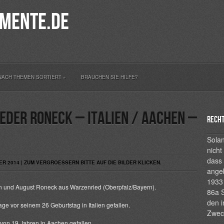
mente.de
NACH THEMEN SORTIERT
»
BRAUCHEN SIE HILFE?
eder Roneck – Italien / Aachen –
Recht
Solan
nicht
dass 
R 2014 | ZUM VERGROESSERN BITTE AUF DIE BILDER KLICKEN.
ange
1933 
n und August Roneck aus Warzenried (Oberpfalz/Bayern).
86a S
den i
e vor seinem 26 Geburtstag in Italien gefallen.
Zwec
von 19 Jahren in Aachen gefallen.