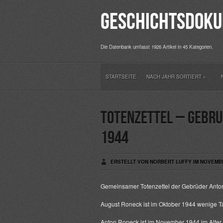
Geschichtsdoku
Die Datenbank umfasst 1926 Artikel in 45 Kategorien.
STARTSEITE
NACH JAHR SORTIERT
»
Totenzettel – Gebru
1944
ERSTELLT VON NORBERT LUFFY IM NOVEMBE
Gemeinsamer Totenzettel der Gebrüder Anto
August Roneck ist im Oktober 1944 wenige Tag
Anton Roneck ist im November 1944 im Alter 