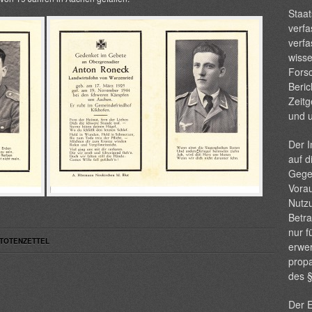
Staat
verfa
verfa
wisse
Forsc
Beric
Zeitg
und 
Der I
auf d
Gege
Vorau
Nutzu
Betra
nur f
TOTENZETTEL
erwer
propa
des 
Der E