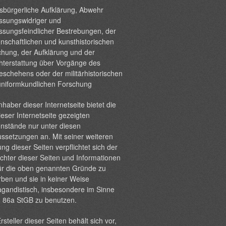
sbürgerliche Aufklärung, Abwehr
ssungswidriger und
ssungsfeindlicher Bestrebungen, der
nschaftlichen und kunsthistorischen
hung, der Aufklärung und der
hterstattung über Vorgänge des
eschehens oder der militärhistorischen
uniformkundlichen Forschung
nhaber dieser Internetseite bietet die
ieser Internetseite gezeigten
nstände nur unter diesen
ssetzungen an. Mit seiner weiteren
ng dieser Seiten verpflichtet sich der
chter dieser Seiten und Informationen
ür die oben genannten Gründe zu
ben und sie in keiner Weise
gandistisch, insbesondere im Sinne
§ 86a StGB zu benutzen.
rsteller dieser Seiten behält sich vor,