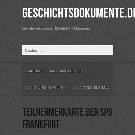
Geschichtsdokumente.d
Die Datenbank umfasst 1926 Artikel in 45 Kategorien.
STARTSEITE
NACH JAHR SORTIERT
»
NACH THEMEN SORTIERT
»
BRAUCHEN SIE HILFE?
Teilnehmerkarte der SPD
Frankfurt