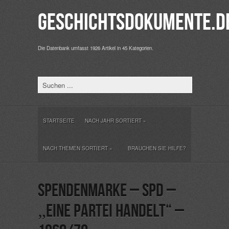
Geschichtsdokumente.d
Die Datenbank umfasst 1926 Artikel in 45 Kategorien.
STARTSEITE
NACH JAHR SORTIERT
»
NACH THEMEN SORTIERT
»
BRAUCHEN SIE HILFE?
Spendenmarke – SPD –
„Eine Partei handelt“ –