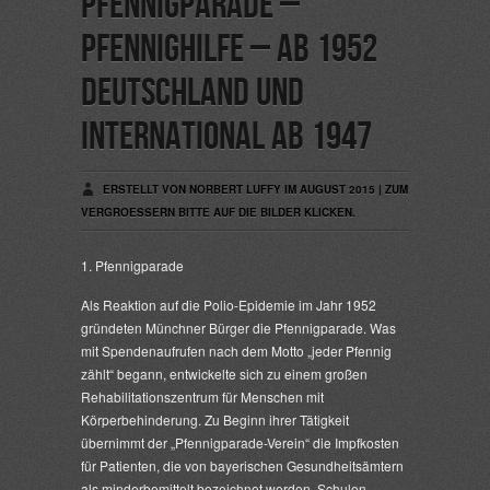
Pfennigparade –
Pfennighilfe – ab 1952
Deutschland und
International ab 1947
ERSTELLT VON NORBERT LUFFY IM AUGUST 2015 | ZUM
VERGROESSERN BITTE AUF DIE BILDER KLICKEN.
1. Pfennigparade
Als Reaktion auf die Polio-Epidemie im Jahr 1952
gründeten Münchner Bürger die Pfennigparade. Was
mit Spendenaufrufen nach dem Motto „jeder Pfennig
zählt“ begann, entwickelte sich zu einem großen
Rehabilitationszentrum für Menschen mit
Körperbehinderung. Zu Beginn ihrer Tätigkeit
übernimmt der „Pfennigparade-Verein“ die Impfkosten
für Patienten, die von bayerischen Gesundheitsämtern
als minderbemittelt bezeichnet werden. Schulen,