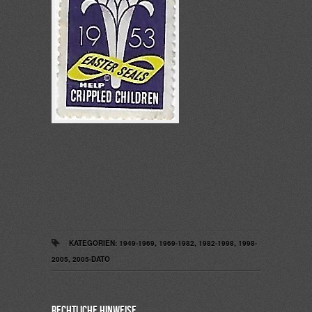
KATEGORIEN:
1949-1969
,
1969-1982
,
1982-1998
,
1998-
2005
,
2005-DATO
Rechtliche Hinweise