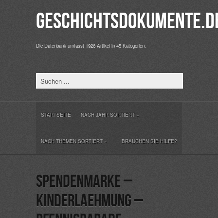
Geschichtsdokumente.d
Die Datenbank umfasst 1926 Artikel in 45 Kategorien.
STARTSEITE
NACH JAHR SORTIERT
»
NACH THEMEN SORTIERT
»
BRAUCHEN SIE HILFE?
Spendenmarke –
Kinderlaehmung –