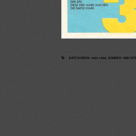
KATEGORIEN:
1982-1998
,
SONDER- UND S