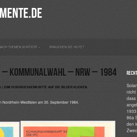
mente.de
NACH THEMEN SORTIERT
»
BRAUCHEN SIE HILFE?
 – Kommunalwahl – NRW – 1984
Recht
Solan
3 | ZUM VERGROESSERN BITTE AUF DIE BILDER KLICKEN.
nicht
dass 
 Nordrhein-Westfalen am 30. September 1984.
ange
1933 
86a S
den i
Zwec