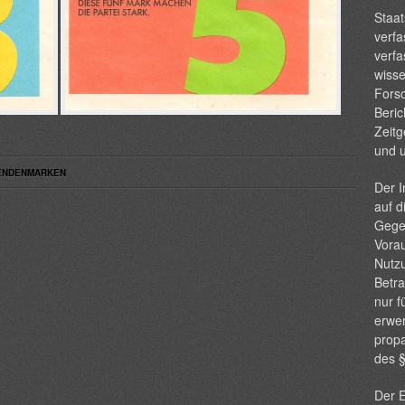
Staat
verfa
verfa
wisse
Forsc
Beric
Zeitg
und 
PENDENMARKEN
Der I
auf d
Gege
Vorau
Nutzu
Betra
nur f
erwer
propa
des 
Der E