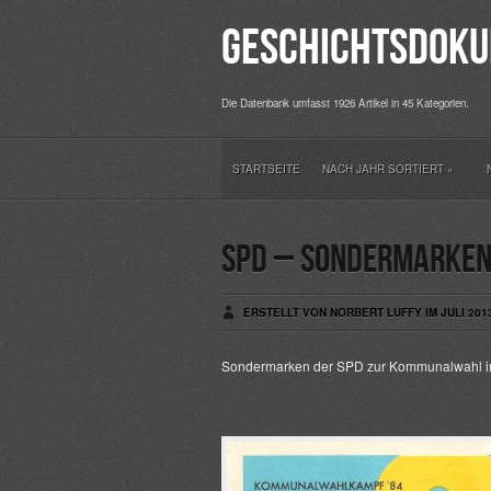
Geschichtsdoku
Die Datenbank umfasst 1926 Artikel in 45 Kategorien.
STARTSEITE
NACH JAHR SORTIERT
»
SPD – Sondermarken
ERSTELLT VON NORBERT LUFFY IM JULI 201
Sondermarken der SPD zur Kommunalwahl in