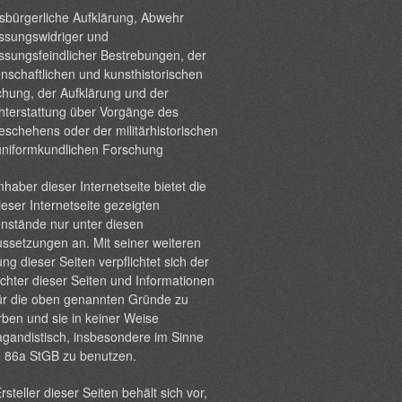
sbürgerliche Aufklärung, Abwehr
ssungswidriger und
ssungsfeindlicher Bestrebungen, der
nschaftlichen und kunsthistorischen
hung, der Aufklärung und der
hterstattung über Vorgänge des
eschehens oder der militärhistorischen
uniformkundlichen Forschung
nhaber dieser Internetseite bietet die
ieser Internetseite gezeigten
nstände nur unter diesen
ssetzungen an. Mit seiner weiteren
ng dieser Seiten verpflichtet sich der
chter dieser Seiten und Informationen
ür die oben genannten Gründe zu
ben und sie in keiner Weise
gandistisch, insbesondere im Sinne
§ 86a StGB zu benutzen.
rsteller dieser Seiten behält sich vor,