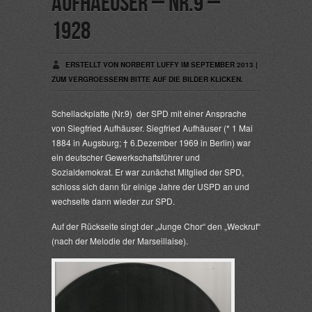
Aufhaeuser – Nr.9 –
1928
ERSTELLT VON NORBERT LUFFY IM SEPTEMBER 2013 |
ZUM VERGROESSERN BITTE AUF DIE BILDER KLICKEN.
Schellackplatte (Nr.9) der SPD mit einer Ansprache
von Siegfried Aufhäuser.
Siegfried Aufhäuser
(* 1 Mai
1884 in Augsburg; † 6.Dezember 1969 in Berlin) war
ein deutscher Gewerkschaftsführer und
Sozialdemokrat. Er war zunächst Mitglied der SPD,
schloss sich dann für einige Jahre der USPD an und
wechselte dann wieder zur SPD.
Auf der Rückseite singt der „Junge Chor“ den „Weckruf“
(nach der Melodie der Marseillaise).