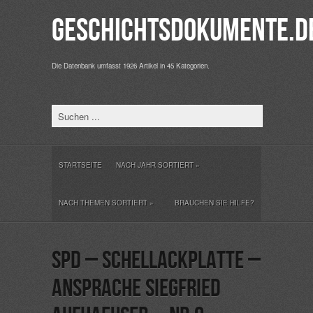
Geschichtsdokumente.d
Die Datenbank umfasst 1926 Artikel in 45 Kategorien.
STARTSEITE
NACH JAHR SORTIERT
»
NACH THEMEN SORTIERT
»
BRAUCHEN SIE HILFE?
SPD – Schellackplatte –
Ansprache Siegfried