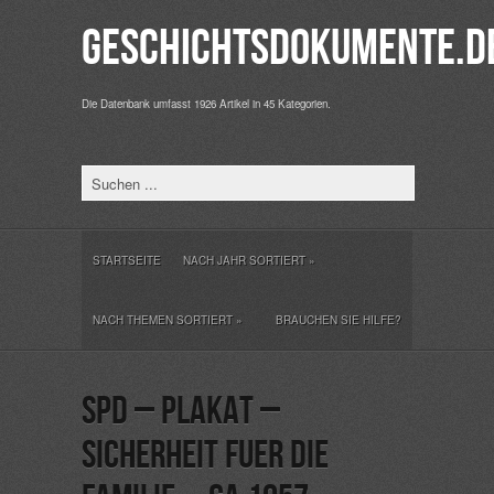
Geschichtsdokumente.d
Die Datenbank umfasst 1926 Artikel in 45 Kategorien.
STARTSEITE
NACH JAHR SORTIERT
»
NACH THEMEN SORTIERT
»
BRAUCHEN SIE HILFE?
SPD – Plakat –
Sicherheit fuer die