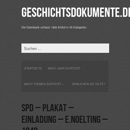
Geschichtsdokumente.d
Die Datenbank umfasst 1926 Artikel in 45 Kategorien.
STARTSEITE
NACH JAHR SORTIERT
»
NACH THEMEN SORTIERT
»
BRAUCHEN SIE HILFE?
SPD – Plakat –
Einladung – E.Noelting –