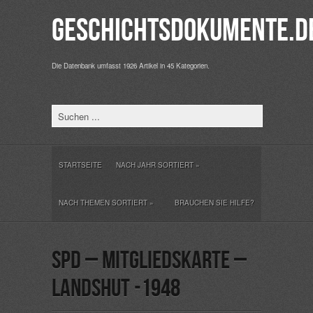
Geschichtsdokumente.d
Die Datenbank umfasst 1926 Artikel in 45 Kategorien.
STARTSEITE
NACH JAHR SORTIERT
»
NACH THEMEN SORTIERT
»
BRAUCHEN SIE HILFE?
SPD – Mitgliedskarte –
Landshut -1948