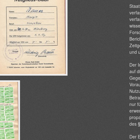
Staat
verfa
verfa
wisse
Forsc
Beric
Zeitg
und 
Der I
auf d
Gege
Vorau
Nutzu
Betra
nur f
erwer
propa
des 
Der E