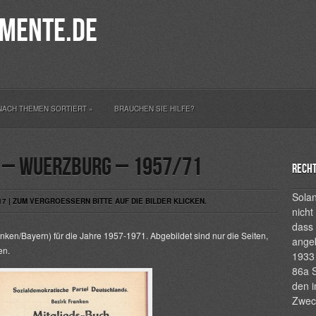
mente.de
NACH THEMEN SORTIERT
»
BRAUCHEN SIE HILFE?
h – Wuerzburg – 1957/71
Recht
Solan
7 | ZUM VERGROESSERN BITTE AUF DIE BILDER KLICKEN.
nicht
dass 
ken/Bayern) für die Jahre 1957-1971. Abgebildet sind nur die Seiten,
ange
en.
1933 
86a S
den i
Zwec