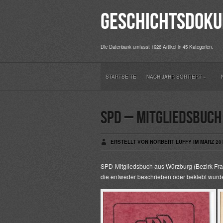
Geschichtsdoku
Die Datenbank umfasst 1926 Artikel in 45 Kategorien.
STARTSEITE
NACH JAHR SORTIERT
»
SPD – Mitgliedsbuc
ERSTELLT VON NORBERT LUFFY IM MÄRZ 201
SPD-Mitgliedsbuch aus Würzburg (Bezirk Fran
die entweder beschrieben oder beklebt wurd