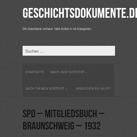
Geschichtsdokumente.d
Die Datenbank umfasst 1926 Artikel in 45 Kategorien.
STARTSEITE
NACH JAHR SORTIERT
»
NACH THEMEN SORTIERT
»
BRAUCHEN SIE HILFE?
SPD – Mitgliedsbuch –
Braunschweig – 1932