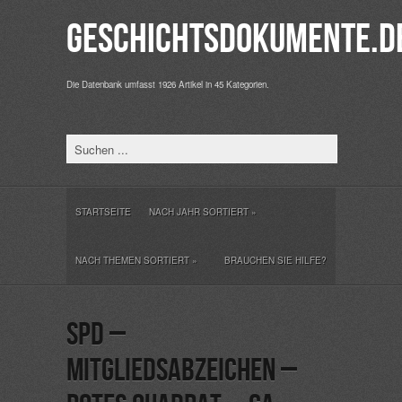
Geschichtsdokumente.d
Die Datenbank umfasst 1926 Artikel in 45 Kategorien.
STARTSEITE
NACH JAHR SORTIERT
»
NACH THEMEN SORTIERT
»
BRAUCHEN SIE HILFE?
SPD –
Mitgliedsabzeichen –