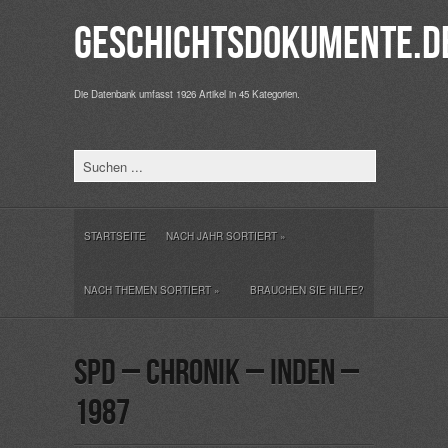
Geschichtsdokumente.d
Die Datenbank umfasst 1926 Artikel in 45 Kategorien.
STARTSEITE
NACH JAHR SORTIERT
»
NACH THEMEN SORTIERT
»
BRAUCHEN SIE HILFE?
SPD – Chronik – Inden –
1987