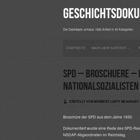
Geschichtsdoku
Die Datenbank umfasst 1926 Artikel in 45 Kategorien.
STARTSEITE
NACH JAHR SORTIERT
»
SPD – Broschuere – 
Nationalsozialisten
ERSTELLT VON NORBERT LUFFY IM AUGUST 2
Broschüre der SPD aus dem Jahre 1930.
Dokumentiert wurde eine Rede des SPD-Reic
NSDAP-Abgeordneten im Reichstag.