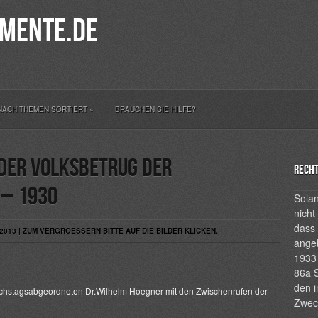
mente.de
NACH THEMEN SORTIERT
»
BRAUCHEN SIE HILFE?
Der Volksbetrug der
Recht
 – 1930
Solan
nicht
dass 
013 | ZUM VERGROESSERN BITTE AUF DIE BILDER KLICKEN.
ange
1933 
86a S
den i
hstagsabgeordneten Dr.Wilhelm Hoegner mit den Zwischenrufen der
Zwec