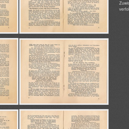
Zuwid
verfo