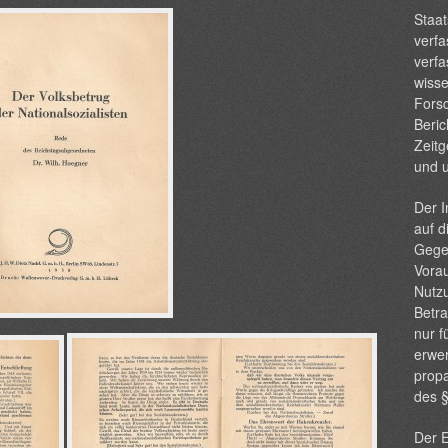
Staat
verfa
verfa
wisse
Forsc
Beric
Zeitg
und 
Der I
auf d
Gege
Vorau
Nutzu
Betra
nur f
erwer
propa
des 
Der E