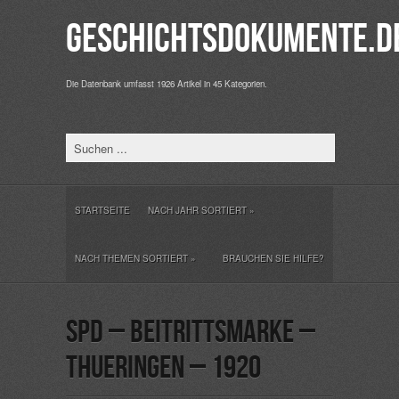
Geschichtsdokumente.d
Die Datenbank umfasst 1926 Artikel in 45 Kategorien.
STARTSEITE
NACH JAHR SORTIERT
»
NACH THEMEN SORTIERT
»
BRAUCHEN SIE HILFE?
SPD – Beitrittsmarke –
Thueringen – 1920