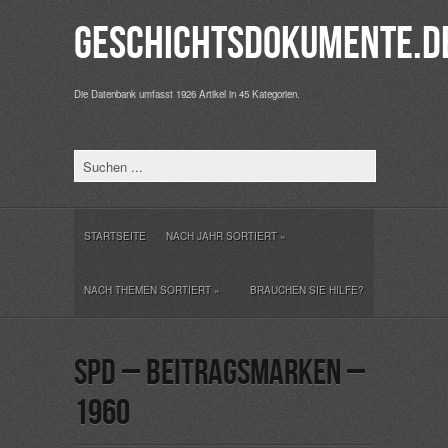
Geschichtsdokumente.d
Die Datenbank umfasst 1926 Artikel in 45 Kategorien.
STARTSEITE
NACH JAHR SORTIERT
»
NACH THEMEN SORTIERT
»
BRAUCHEN SIE HILFE?
SPD – Beitragsmarken –
1960