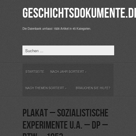
Geschichtsdokumente.d
Die Datenbank umfasst 1926 Artikel in 45 Kategorien.
STARTSEITE
NACH JAHR SORTIERT
»
NACH THEMEN SORTIERT
»
BRAUCHEN SIE HILFE?
Plakat – Sozialistische
Experimente u.a. – DP –