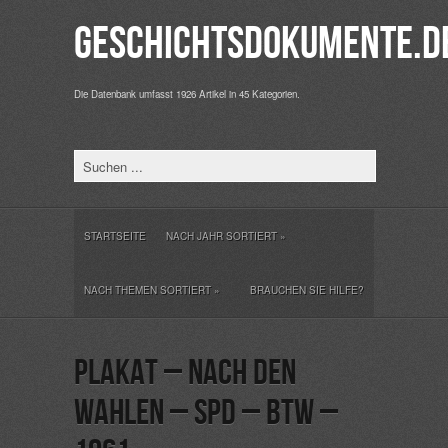
Geschichtsdokumente.d
Die Datenbank umfasst 1926 Artikel in 45 Kategorien.
STARTSEITE
NACH JAHR SORTIERT
»
NACH THEMEN SORTIERT
»
BRAUCHEN SIE HILFE?
Plakat – Nach den
Wahlen – SPD – BTW –