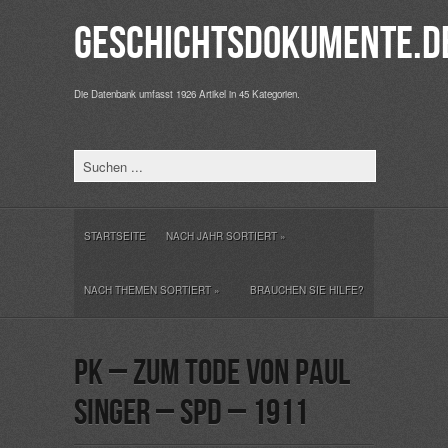
Geschichtsdokumente.d
Die Datenbank umfasst 1926 Artikel in 45 Kategorien.
STARTSEITE
NACH JAHR SORTIERT
»
NACH THEMEN SORTIERT
»
BRAUCHEN SIE HILFE?
PK – Zum Tode von Paul
Singer – SPD – 1911