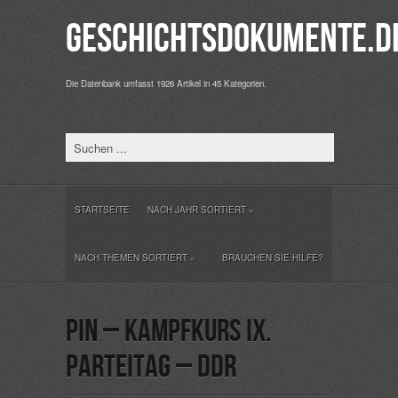
Geschichtsdokumente.d
Die Datenbank umfasst 1926 Artikel in 45 Kategorien.
STARTSEITE
NACH JAHR SORTIERT
»
NACH THEMEN SORTIERT
»
BRAUCHEN SIE HILFE?
Pin – Kampfkurs IX.
Parteitag – DDR