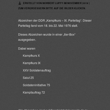
ERSTELLT VON NORBERT LUFFY IM NOVEMBER 2019 |
ZUM VERGROESSERN BITTE AUF DIE BILDER KLICKEN.
Abzeichen der DDR „Kampfkurs – IX. Parteitag“. Dieser
Parteitag fand vom 18. bis 22. Mai 1976 statt.
Dieses Abzeichen wurde in einer „6er-Box“
ausgegeben.
Dabei waren
Kampfkurs X
Kampfkurs IX
XXV Soldatenauftrag
Salut 25
Soldateninitiative 75
Kampfauftrag 72