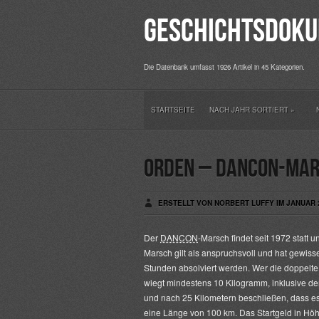
Geschichtsdoku
Die Datenbank umfasst 1926 Artikel in 45 Kategorien.
STARTSEITE
NACH JAHR SORTIERT
»
Orden – Dancon-Marc
ERSTELLT VON NORBERT LUFFY IM JANUAR 2
Der
DANCON
-Marsch findet seit 1972 statt 
Marsch gilt als anspruchsvoll und hat gewis
Stunden absolviert werden. Wer die doppelte 
wiegt mindestens 10 Kilogramm, inklusive der
und nach 25 Kilometern beschließen, dass e
eine Länge von 100 km. Das Startgeld in Höh