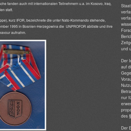
che fanden auch mit internationalen Teilnehmern u.a. im Kosovo, Iraq,
Staat
en statt.
verfa
verfa
uppe
), kurz
IFOR
, bezeichnete die unter Nato-Kommando stehende,
wisse
Dezember 1995 in Bosnien-Herzegowina die UNPROFOR ablöste und ihre
Forsc
eavour
aufnahm.
Beric
Zeitg
und 
Der I
auf d
Gege
Vorau
Nutzu
Betra
nur f
erwer
propa
des 
Der E