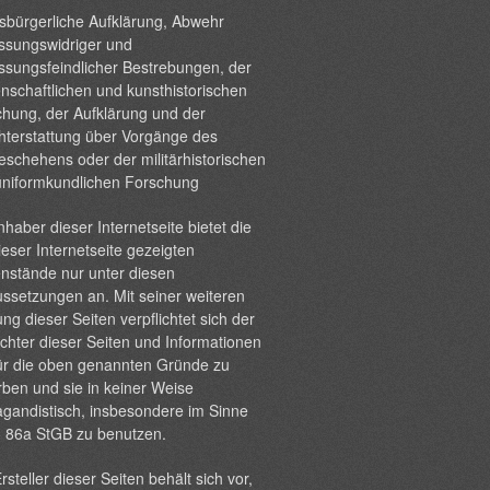
sbürgerliche Aufklärung, Abwehr
ssungswidriger und
ssungsfeindlicher Bestrebungen, der
nschaftlichen und kunsthistorischen
hung, der Aufklärung und der
hterstattung über Vorgänge des
eschehens oder der militärhistorischen
uniformkundlichen Forschung
nhaber dieser Internetseite bietet die
ieser Internetseite gezeigten
nstände nur unter diesen
ssetzungen an. Mit seiner weiteren
ng dieser Seiten verpflichtet sich der
chter dieser Seiten und Informationen
ür die oben genannten Gründe zu
ben und sie in keiner Weise
gandistisch, insbesondere im Sinne
§ 86a StGB zu benutzen.
rsteller dieser Seiten behält sich vor,