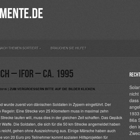
mente.de
NACH THEMEN SORTIERT
»
BRAUCHEN SIE HILFE?
h – IFOR – ca. 1995
Recht
Solan
016 | ZUM VERGROESSERN BITTE AUF DIE BILDER KLICKEN.
nicht
dass 
und wurde zuerst von dänischen Soldaten in Zypern eingeführt. Der
ange
se Regeln: Eine Strecke von 25 Kilometern muss in maximal zehn
1933 
Strecke laufen will, muss dies in der gleichen Zeit schaffen. Das Gepäck
86a S
 Waffe. Die Soldaten, die sich für die 50 km Strecke angemeldet haben
den i
s reicht, gehen ohne Auszeichnung aus. Einige Märsche haben auch
Zwec
e von 20 Euro pro Teilnehmer kommt sozialen Hilfsprojekten für