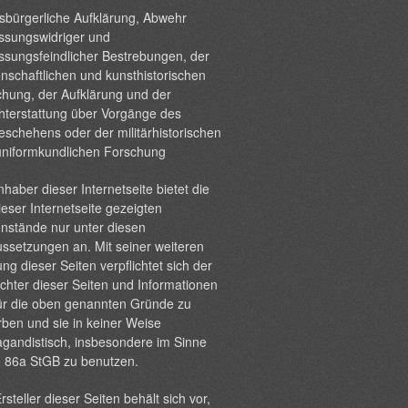
sbürgerliche Aufklärung, Abwehr
ssungswidriger und
ssungsfeindlicher Bestrebungen, der
nschaftlichen und kunsthistorischen
hung, der Aufklärung und der
hterstattung über Vorgänge des
eschehens oder der militärhistorischen
uniformkundlichen Forschung
nhaber dieser Internetseite bietet die
ieser Internetseite gezeigten
nstände nur unter diesen
ssetzungen an. Mit seiner weiteren
ng dieser Seiten verpflichtet sich der
chter dieser Seiten und Informationen
ür die oben genannten Gründe zu
ben und sie in keiner Weise
gandistisch, insbesondere im Sinne
§ 86a StGB zu benutzen.
rsteller dieser Seiten behält sich vor,