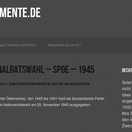
mente.de
NACH THEMEN SORTIERT
»
BRAUCHEN SIE HILFE?
nalratswahl – SPOE – 1945
Recht
Solan
014 | ZUM VERGROESSERN BITTE AUF DIE BILDER KLICKEN.
nicht
dass 
ei Österreichs). Von 1945 bis 1991 hieß sie Sozialistische Partei
ange
erste Nationalratswahl am 25. November 1945 ausgegeben.
1933 
86a S
den i
Zwec