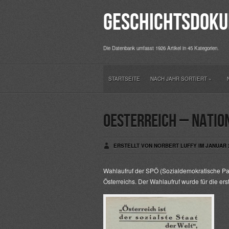
Geschichtsdoku
Die Datenbank umfasst 1926 Artikel in 45 Kategorien.
STARTSEITE
NACH JAHR SORTIERT
»
Oesterreich – Natio
ERSTELLT VON NORBERT LUFFY IM JANUAR 2
Wahlaufruf der SPÖ (Sozialdemokratische Part
Österreichs. Der Wahlaufruf wurde für die 