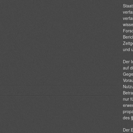
Staat
verfa
verfa
wisse
Forsc
Beric
Zeitg
und 
Der I
auf d
Gege
Vorau
Nutzu
Betra
nur f
erwer
propa
des 
Der E