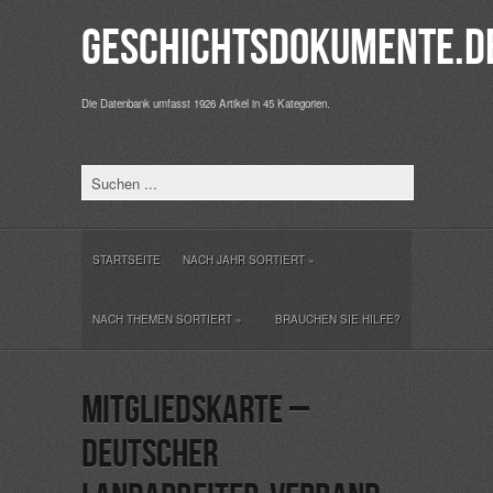
Geschichtsdokumente.d
Die Datenbank umfasst 1926 Artikel in 45 Kategorien.
STARTSEITE
NACH JAHR SORTIERT
»
NACH THEMEN SORTIERT
»
BRAUCHEN SIE HILFE?
Mitgliedskarte –
Deutscher