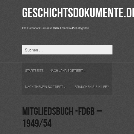
Geschichtsdokumente.d
Die Datenbank umfasst 1926 Artikel in 45 Kategorien.
STARTSEITE
NACH JAHR SORTIERT
»
NACH THEMEN SORTIERT
»
BRAUCHEN SIE HILFE?
Mitgliedsbuch -FDGB –
1949/54