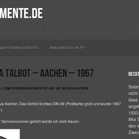
mente.de
NACH THEMEN SORTIERT
»
BRAUCHEN SIE HILFE?
a TALBOT – Aachen – 1967
Recht
Solan
8 | ZUM VERGROESSERN BITTE AUF DIE BILDER KLICKEN.
nicht
dass 
aus Aachen. Das Schild ist etwa DIN A6 (Postkarte) groß und wurde 1967
ange
1.
1933 
86a S
 Serinennummer gehört würde ich mich freuen.
den i
Zwec