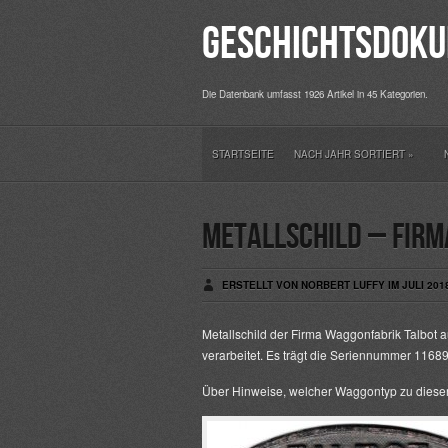
Geschichtsdoku
Die Datenbank umfasst 1926 Artikel in 45 Kategorien.
STARTSEITE
NACH JAHR SORTIERT
»
Metallschild – Firm
ERSTELLT VON NORBERT LUFFY IM JULI 201
Metallschild der Firma Waggonfabrik Talbot 
verarbeitet. Es trägt die Seriennummer 11689
Über Hinweise, welcher Waggontyp zu dieser