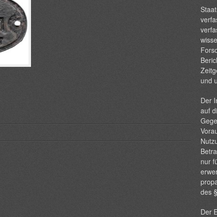
Staat
verfa
verfa
wisse
Forsc
Beric
Zeitg
und 
Der I
auf d
Gege
Vorau
Nutzu
Betra
nur f
erwer
propa
des 
Der E