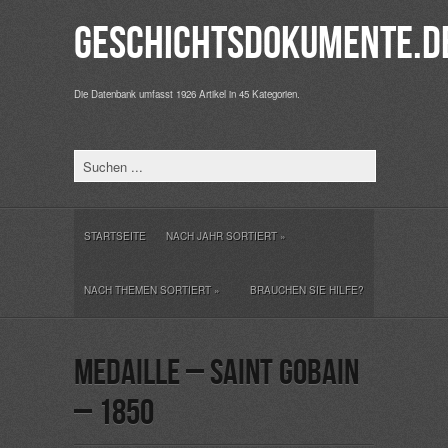
Geschichtsdokumente.d
Die Datenbank umfasst 1926 Artikel in 45 Kategorien.
STARTSEITE
NACH JAHR SORTIERT
»
NACH THEMEN SORTIERT
»
BRAUCHEN SIE HILFE?
Medaille – Saint Gobain
– 1850