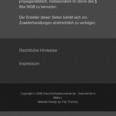
propagandistisch, insbesondere im Sinne des §
86a StGB zu benutzen.
Der Ersteller dieser Seiten behält sich vor,
Zuwiderhandlungen strafrechtlich zu verfolgen.
Rechtliche Hinweise
Impressum
Copyright © 2026
Geschichtsdokumente.de
- Geschichte in
Bildern.
Website Design
by
Fab Themes
.