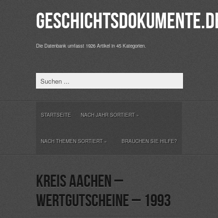
Geschichtsdokumente.d
Die Datenbank umfasst 1926 Artikel in 45 Kategorien.
STARTSEITE
NACH JAHR SORTIERT
»
NACH THEMEN SORTIERT
»
BRAUCHEN SIE HILFE?
Kreis Aachen –
Wertgutscheine – 1993