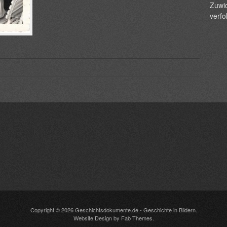
Zuwid
verfo
Copyright © 2026
Geschichtsdokumente.de
- Geschichte in Bildern.
Website Design
by
Fab Themes
.