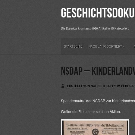
Geschichtsdoku
Die Datenbank umfasst 1926 Artikel in 45 Kategorien.
STARTSEITE
NACH JAHR SORTIERT
»
NSDAP – Kinderland
ERSTELLT VON NORBERT LUFFY IM FEBRUAR 
Spendenaufruf der NSDAP zur Kinderlandve
Weiter ein Foto einer solchen Aktion.