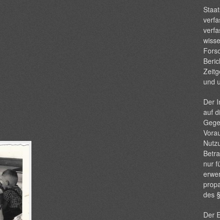
Staat
verfa
verfa
wisse
Forsc
Beric
Zeitg
und 
Der I
auf d
Gege
Vorau
Nutzu
Betra
nur f
erwer
propa
des 
Der E