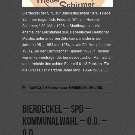
Bierdeckel der SPD zur Bundestagswahl 1976. Friedel
Schirmer (eigentlich: Friedrich Wilhelm Heinrich
Schirmer; * 20. März 1926 in Stadthagen) ist ein
ehemaliger Leichtathlet (u.a. siebenfacher Deutscher
Meister, unter anderem Zehnkampfmeister in den
Jahren 1951, 1953 und 1954, sowie Fünfkampfmeister
1951). Bei den Olympischen Spielen 1952 in Helsinki
war er Fahnenträger der bundesdeutschen Mannschaft
und erreichte den achten Platz mit 6118 Punkten. Für
die SPD saß er vierzehn Jahre lang (1969-1983) […]
KATEGORIEN:
1969-1982
,
BIERDECKEL (POLITIK)
Bierdeckel – SPD –
Kommunalwahl – o.O. –
o.D.