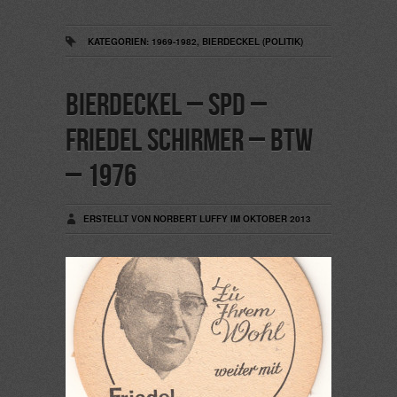
KATEGORIEN:
1969-1982
,
BIERDECKEL (POLITIK)
Bierdeckel – SPD –
Friedel Schirmer – BTW
– 1976
ERSTELLT VON NORBERT LUFFY IM OKTOBER 2013