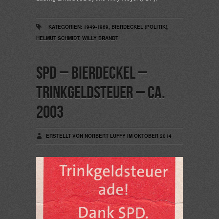
KATEGORIEN:
1949-1969
,
BIERDECKEL (POLITIK)
,
HELMUT SCHMIDT
,
WILLY BRANDT
SPD – Bierdeckel –
Trinkgeldsteuer – ca.
2003
ERSTELLT VON NORBERT LUFFY IM OKTOBER 2014