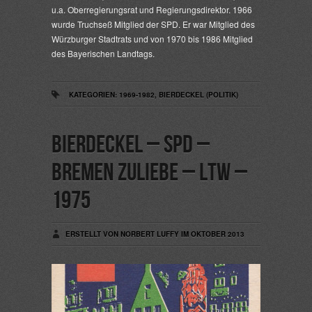
u.a. Oberregierungsrat und Regierungsdirektor. 1966
wurde Truchseß Mitglied der SPD. Er war Mitglied des
Würzburger Stadtrats und von 1970 bis 1986 Mitglied
des Bayerischen Landtags.
KATEGORIEN:
1969-1982
,
BIERDECKEL (POLITIK)
Bierdeckel – SPD –
Bremen zuliebe – LTW –
1975
ERSTELLT VON NORBERT LUFFY IM OKTOBER 2013