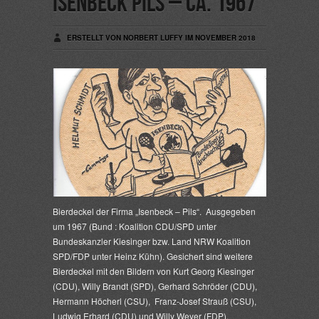
Isenbeck Pils – ca. 1967
ERSTELLT VON NORBERT LUFFY IM NOVEMBER 2018
Bierdeckel der Firma „Isenbeck – Pils“. Ausgegeben
um 1967 (Bund : Koalition CDU/SPD unter
Bundeskanzler Kiesinger bzw. Land NRW Koalition
SPD/FDP unter Heinz Kühn). Gesichert sind weitere
Bierdeckel mit den Bildern von Kurt Georg Kiesinger
(CDU), Willy Brandt (SPD), Gerhard Schröder (CDU),
Hermann Höcherl (CSU), Franz-Josef Strauß (CSU),
Ludwig Erhard (CDU) und Willy Weyer (FDP).