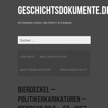
Geschichtsdokumente.d
Die Datenbank umfasst 1926 Artikel in 45 Kategorien.
STARTSEITE
NACH JAHR SORTIERT
»
NACH THEMEN SORTIERT
»
BRAUCHEN SIE HILFE?
Bierdeckel –
Politikerkarikaturen –