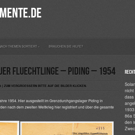
mente.de
NACH THEMEN SORTIERT
»
BRAUCHEN SIE HILFE?
uer Fluechtlinge – Piding – 1954
Recht
Solan
3 | ZUM VERGROESSERN BITTE AUF DIE BILDER KLICKEN.
nicht
dass 
ahre 1954. Hier ausgestellt im Grenzdurchgangslager Piding in
ange
den nach dem zweiten Weltkrieg hier registriert und über die gesamte
1933 
86a S
den i
Zwec