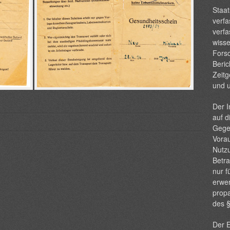
Staat
verfa
verfa
wisse
Forsc
Beric
Zeitg
und 
Der I
auf d
Gege
Vorau
Nutzu
Betra
nur f
erwer
propa
des 
Der E