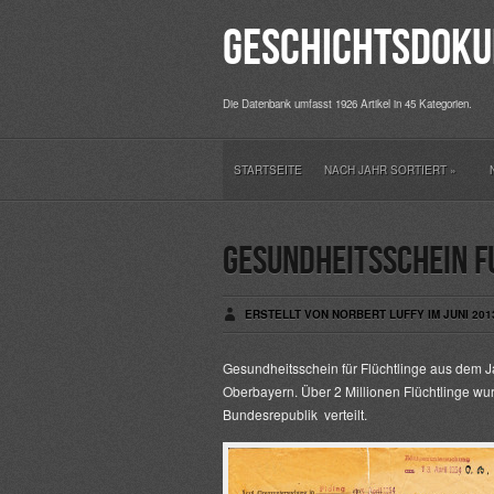
Geschichtsdoku
Die Datenbank umfasst 1926 Artikel in 45 Kategorien.
STARTSEITE
NACH JAHR SORTIERT
»
Gesundheitsschein f
ERSTELLT VON NORBERT LUFFY IM JUNI 201
Gesundheitsschein für Flüchtlinge aus dem J
Oberbayern. Über 2 Millionen Flüchtlinge wur
Bundesrepublik verteilt.