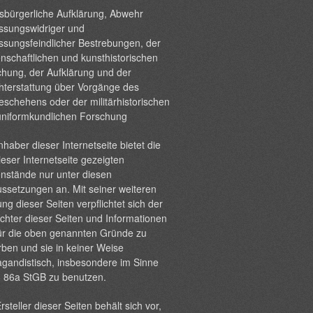
sbürgerliche Aufklärung, Abwehr
ssungswidriger und
ssungsfeindlicher Bestrebungen, der
nschaftlichen und kunsthistorischen
hung, der Aufklärung und der
hterstattung über Vorgänge des
eschehens oder der militärhistorischen
uniformkundlichen Forschung
nhaber dieser Internetseite bietet die
ieser Internetseite gezeigten
nstände nur unter diesen
ssetzungen an. Mit seiner weiteren
ng dieser Seiten verpflichtet sich der
chter dieser Seiten und Informationen
ür die oben genannten Gründe zu
ben und sie in keiner Weise
gandistisch, insbesondere im Sinne
§ 86a StGB zu benutzen.
rsteller dieser Seiten behält sich vor,