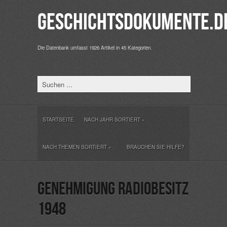
Geschichtsdokumente.d
Die Datenbank umfasst 1926 Artikel in 45 Kategorien.
STARTSEITE
NACH JAHR SORTIERT
»
NACH THEMEN SORTIERT
»
BRAUCHEN SIE HILFE?
Genehmigung Radiobesitz
1948