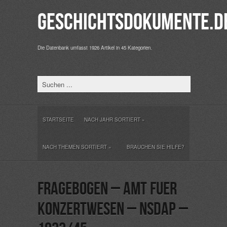
Geschichtsdokumente.d
Die Datenbank umfasst 1926 Artikel in 45 Kategorien.
STARTSEITE
NACH JAHR SORTIERT
»
NACH THEMEN SORTIERT
»
BRAUCHEN SIE HILFE?
Fragebogen – Amt fuer
Konzertwesen – NSDAP –