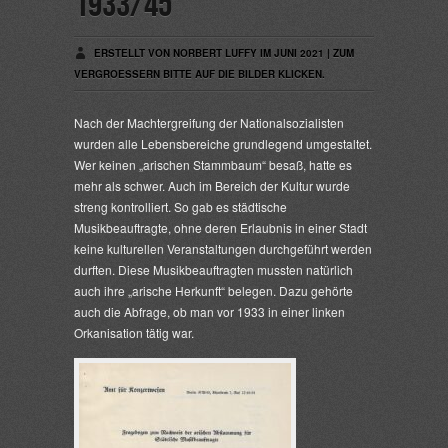
1933/45
ERSTELLT VON NORBERT LUFFY IM JUNI 2021 | ZUM
VERGROESSERN BITTE AUF DIE BILDER KLICKEN.
Nach der Machtergreifung der Nationalsozialisten
wurden alle Lebensbereiche grundlegend umgestaltet.
Wer keinen „arischen Stammbaum“ besaß, hatte es
mehr als schwer. Auch im Bereich der Kultur wurde
streng kontrolliert. So gab es städtische
Musikbeauftragte, ohne deren Erlaubnis in einer Stadt
keine kulturellen Veranstaltungen durchgeführt werden
durften. Diese Musikbeauftragten mussten natürlich
auch ihre „arische Herkunft“ belegen. Dazu gehörte
auch die Abfrage, ob man vor 1933 in einer linken
Orkanisation tätig war.