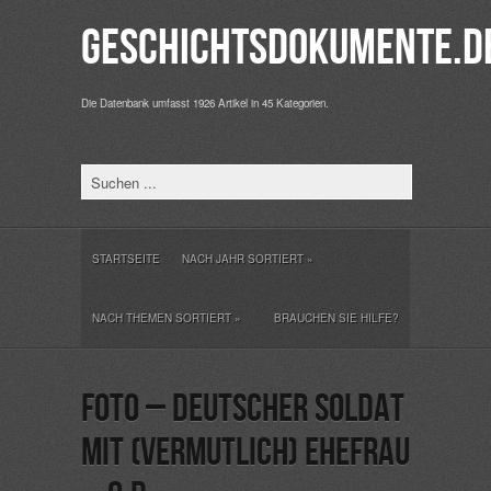
Geschichtsdokumente.d
Die Datenbank umfasst 1926 Artikel in 45 Kategorien.
STARTSEITE
NACH JAHR SORTIERT
»
NACH THEMEN SORTIERT
»
BRAUCHEN SIE HILFE?
Foto – Deutscher Soldat
mit (vermutlich) Ehefrau