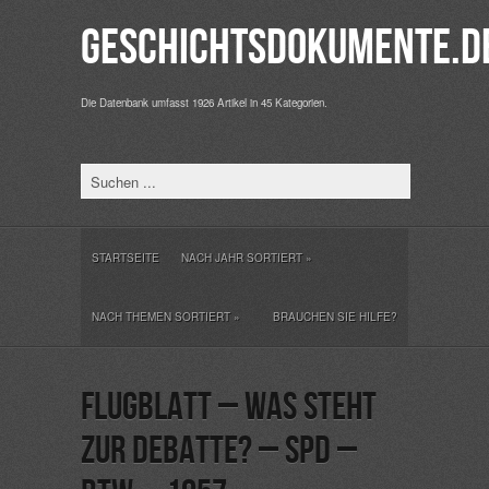
Geschichtsdokumente.d
Die Datenbank umfasst 1926 Artikel in 45 Kategorien.
STARTSEITE
NACH JAHR SORTIERT
»
NACH THEMEN SORTIERT
»
BRAUCHEN SIE HILFE?
Flugblatt – Was steht
zur Debatte? – SPD –