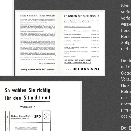
Staat
verfa
verfa
wisse
Forsc
Beric
Zeitg
und 
Der I
auf d
Gege
Vorau
Nutzu
Betra
nur f
erwer
propa
des 
Der E