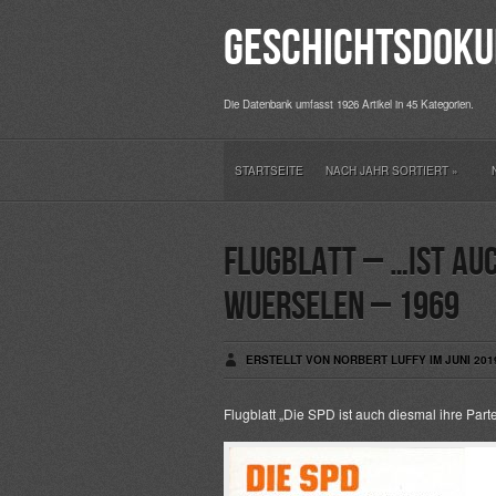
Geschichtsdoku
Die Datenbank umfasst 1926 Artikel in 45 Kategorien.
STARTSEITE
NACH JAHR SORTIERT
»
Flugblatt – …ist auc
Wuerselen – 1969
ERSTELLT VON NORBERT LUFFY IM JUNI 201
Flugblatt „Die SPD ist auch diesmal ihre P