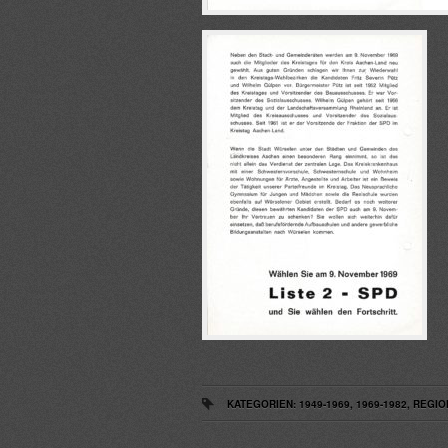
KATEGORIEN:
1949-1969
,
1969-1982
,
REGIO