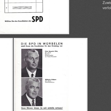
Zuwid
verfo