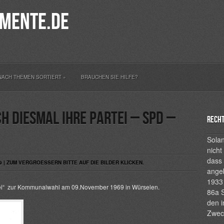
mente.de
NACH THEMEN SORTIERT
»
BRAUCHEN SIE HILFE?
h diesmal ihre Partei – SPD –
Recht
Solan
nicht
dass 
9 | ZUM VERGROESSERN BITTE AUF DIE BILDER KLICKEN.
ange
1933 
artei“ zur Kommunalwahl am 09.November 1969 in Würselen.
86a S
den i
Zwec