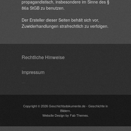
propagandistisch, insbesondere im Sinne des §
86a StGB zu benutzen.
Der Ersteller dieser Seiten behält sich vor,
Zuwiderhandlungen strafrechtlich zu verfolgen.
Rechtliche Hinweise
Impressum
Copyright © 2026
Geschichtsdokumente.de
- Geschichte in
Bildern.
Website Design
by
Fab Themes
.