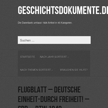
Geschichtsdokumente.d
Die Datenbank umfasst 1926 Artikel in 45 Kategorien.
STARTSEITE
NACH JAHR SORTIERT
»
NACH THEMEN SORTIERT
»
BRAUCHEN SIE HILFE?
Flugblatt – Deutsche
Einheit-durch Freiheit! –