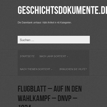
Geschichtsdokumente.d
Die Datenbank umfasst 1926 Artikel in 45 Kategorien.
STARTSEITE
NACH JAHR SORTIERT
»
NACH THEMEN SORTIERT
»
BRAUCHEN SIE HILFE?
Flugblatt – Auf in den
Wahlkampf – DNVP –