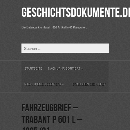
Geschichtsdokumente.d
Die Datenbank umfasst 1926 Artikel in 45 Kategorien.
STARTSEITE
NACH JAHR SORTIERT
»
NACH THEMEN SORTIERT
»
BRAUCHEN SIE HILFE?
Fahrzeugbrief –
Trabant P 601 L –